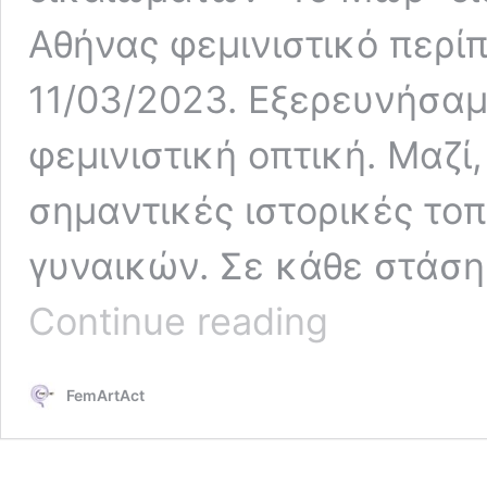
Αθήνας φεμινιστικό περί
11/03/2023. Εξερευνήσαμ
φεμινιστική οπτική. Μαζί
σημαντικές ιστορικές το
γυναικών. Σε κάθε στάση
Feminist
Continue reading
walking
tour
in
FemArtAct
the
center
of
Athens
/