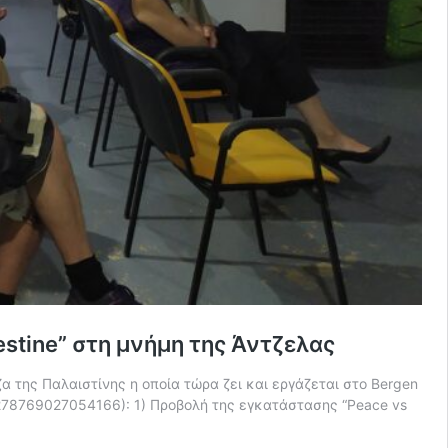
alestine” στη μνήμη της Άντζελας
 της Παλαιστίνης η οποία τώρα ζει και εργάζεται στο Bergen
s/278769027054166): 1) Προβολή της εγκατάστασης “Peace vs