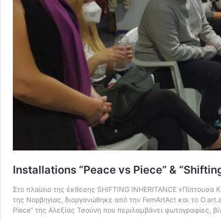
Installations “Peace vs Piece” & “Shifti
Στο πλαίσιο της έκθεσης SHIFTING INHERITANCE «Πίπτουσα Κλ
της Νορβηγίας, διοργανώθηκε από την FemArtAct και το O.art
Piece“ της Αλεξίας Τσούνη που περιλαμβάνει φωτογραφίες, βί