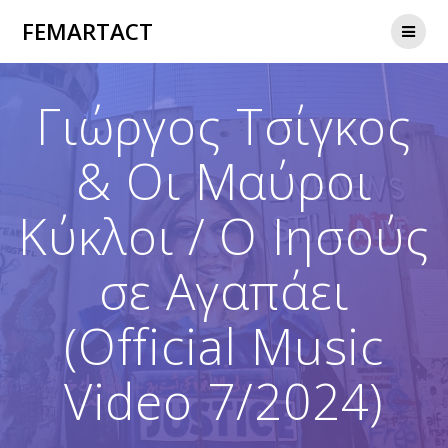
Skip
FEMARTACT
to
content
Γιώργος Τσίγκος
& Οι Μαύροι
Κύκλοι / Ο Ιησούς
σε Αγαπάει
(Official Music
Video 7/2024)