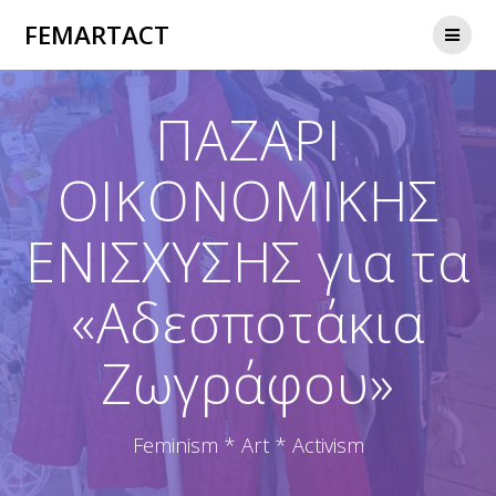
Skip
FEMARTACT
to
content
ΠΑΖΑΡΙ
ΟΙΚΟΝΟΜΙΚΗΣ
ΕΝΙΣΧΥΣΗΣ για τα
«Αδεσποτάκια
Ζωγράφου»
Feminism * Art * Activism